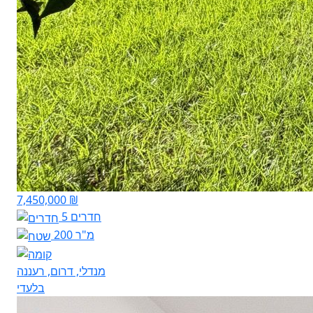
7,450,000 ₪
5 חדרים
200 מ"ר
מנדלי, דרום, רעננה
בלעדי