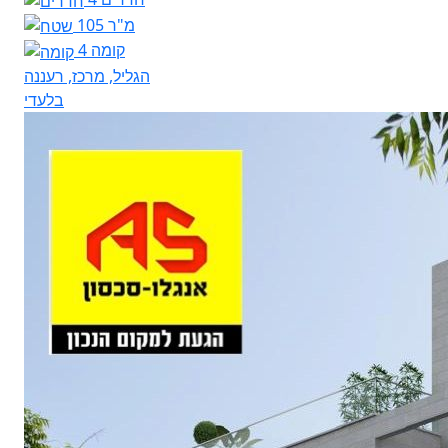
105 מ"ר
קומה 4
הגליל, מרכז, רעננה
בלעדי