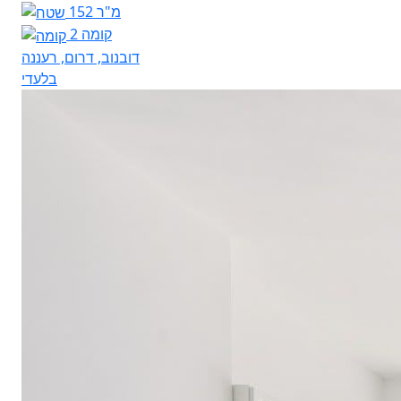
152 מ"ר
קומה 2
דובנוב, דרום, רעננה
בלעדי