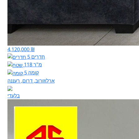
4,120,000 ₪
5 חדרים
118 מ"ר
קומה 5
ארלוזורוב, דרום, רעננה
בלעדי