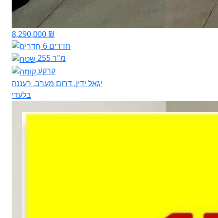
8,290,000 ₪
6 חדרים
255 מ"ר
קרקע
יגאל ידין, דרום מערב, רעננה
בלעדי