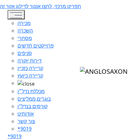
תפריט מרכזי, לחצו אנטר לדילוג אזור זה
Toggle navigation
מכירה
השכרה
מסחרי
פרוייקטים חדשים
סניפים
דירות יוקרה
קריירה כזכיין
קריירה כיועץ
מכללת נדל״ן
בוגרים ממליצים
קורסים בנדל"ן
אודותינו
צור קשר
*9019
*9019