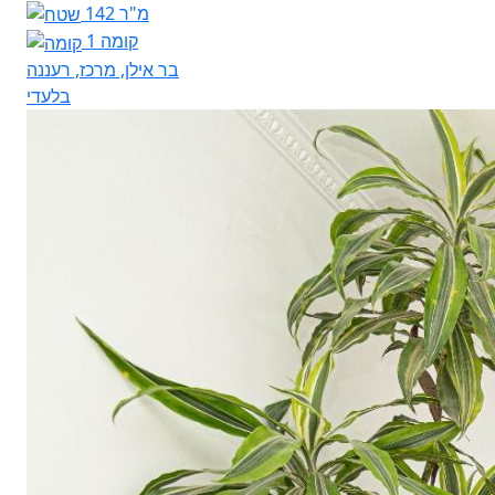
142 מ"ר
קומה 1
בר אילן, מרכז, רעננה
בלעדי