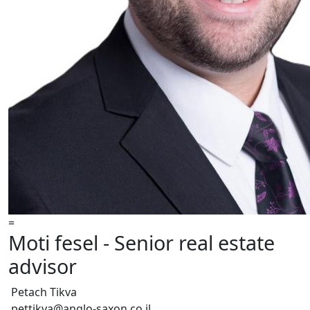
=
Moti fesel - Senior real estate
advisor
Petach Tikva
pettikva@anglo-saxon.co.il