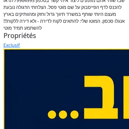
שברשותי אתם מוזמנים ליצור איתי קשר בטלפון 0779964995 או
להכנס לדף הפייסבוק על שם מוטי פסל. הצלחתי הדגולה נובעת
מעצם היותי שותף במשרד תיווך גדול וחזק ומהוותיקים בארץ
אנגלו סכסון. המוטו שלי: להתאים לקוח לדירה - ולא דירה ללקוח!!!
להשתמע תמיד מוטי
Propriétés
Exclusif