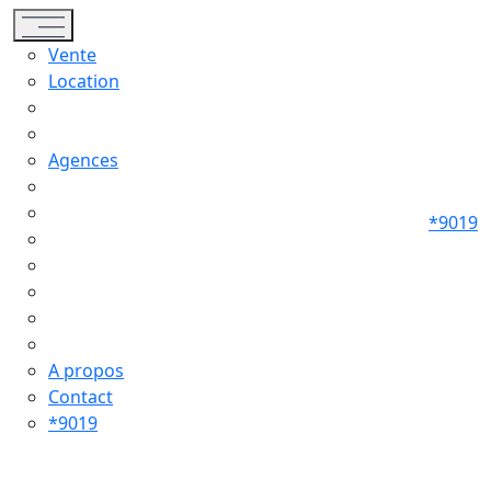
Toggle navigation
Vente
Location
Agences
*9019
A propos
Contact
*9019