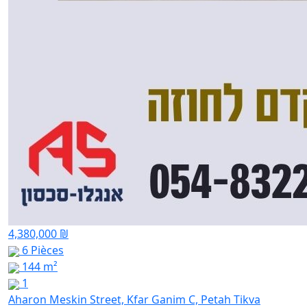
4,380,000 ₪
6 Pièces
144 m²
1
Aharon Meskin Street, Kfar Ganim C, Petah Tikva