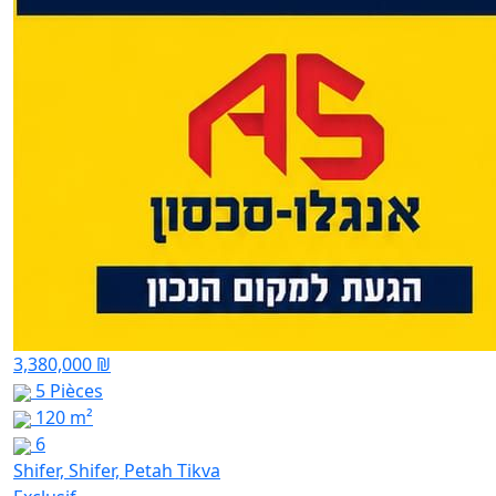
3,380,000 ₪
5 Pièces
120 m²
6
Shifer, Shifer, Petah Tikva