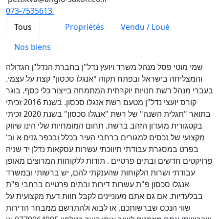
073-7535613
Tous
Propriétés
Vendu / Loué
Nos biens
שמי מוטי פסל מנהל משרד ויועץ נדל"ן בחברת הנדל"ן הגדולה
והמצליחה בישראל ובפתח תקוה "אנגלו סכסון" קצת על עצמי.
בעברי מנהל רשת חנויות יוקרתית המתמחה בייצור כלי כסף. בוגר
קורס יועצי נדל"ן מטעם רשת אנגלו סכסון. בשנת 2016 זכיתי
בתואר "תגלית השנה" של רשת "אנגלו סכסון" בשנת 2020 זכיתי
בקטגורית מועדון הזהב ברשת. תחום המומחיות שלי הינו שיווק
מקצועי של נכסים למגורים ברחבי העיר בכלל ובכפר גנים א וב'
בפרט במסגרת עבודתי תיווכתי עשרות עסקאות נדלן יד שניה
פרויקטים חדשים ובתים פרטיים . תודות ללקוחות המרוצים מאופן
עבודתי ושרות הלקוחות שהענקתי להם, יש ברשותי ובמשרד
אנגלו סכסון פ"ת עשרות דירות ובתים פרטיים ברחבי פ"ת
בבלעדיות. אם גם אתם מעוניינים לקבל חוות דעת מקצועית על
שווי הנכס שברשותכם, או לבוא ולהתרשם ממבחר הדירות