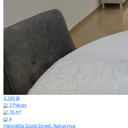
3,200 ₪
3 Pièces
76 m²
4
Henrietta Szold Street, Nahariyya