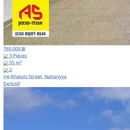
765,000 ₪
3 Pièces
55 m²
2
He-Khaluts Street, Nahariyya
Exclusif