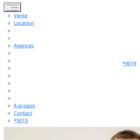
Toggle navigation
Vente
Location
Agences
*9019
A propos
Contact
*9019