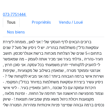
073-7751444
Tous
Propriétés
Vendu / Loué
Nos biens
ברוכים הבאים לדף העסקי שלי ! אני לאון , מומחה ליצירת
עסקאות נדל"ן משתלמות בנהריה. יש לי ניסיון של מעל 7 שנים
בתחום ו-5 שנים של הצלחות מוכחות ברשת אנגלו־סכסון. תושב
העיר–נהריה , גדלתי בעיר ואני מכיר אותה לעומק – מה שמאפשר
לי להעניק ללקוחותיי יתרון משמעותי בכל עסקה. אני סוכן חרוץ ,
אנרגטי וממוקד מטרה , שמאמין בשילוב של מקצועיות , שקיפות
ושירות אישי ברמה הגבוהה ביותר ! מה אני מביא ללקוחות שלי ? -
ניסיון עשיר ביצירת עסקאות משתלמות במיוחד בנדל"ן המקומי. -
היכרות עמוקה עם כל שכונה , רחוב ומאפיין בעיר. - ליווי אישי
וצמוד מהפגישה הראשונה ועד חתימה על החוזה. - זמינות מלאה ,
מקצוענות ויכולת ניהול משא ומתן שמביאה תוצאות ! - שיווק
נכסים ברמה גבוהה שמייצר פניות איכותיות ומהירות. המטרה שלי