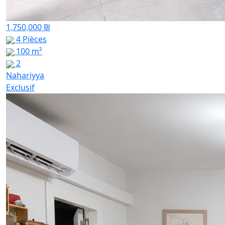
1,750,000 ₪
4 Pièces
100 m²
2
Nahariyya
Exclusif