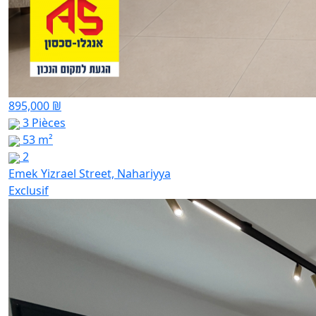
895,000 ₪
3 Pièces
53 m²
2
Emek Yizrael Street, Nahariyya
Exclusif