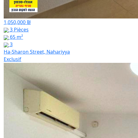
1,050,000 ₪
3 Pièces
65 m²
3
Ha-Sharon Street, Nahariyya
Exclusif