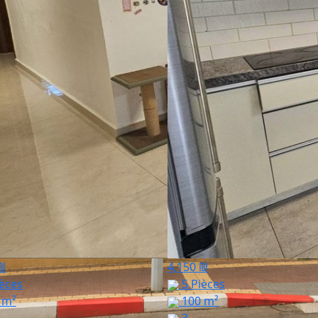
₪
4,150 ₪
èces
5 Pièces
 m²
100 m²