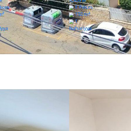
₪
5,500 ₪
èces
6 Pièces
m²
150 m²
1
iyya
Nahariyya