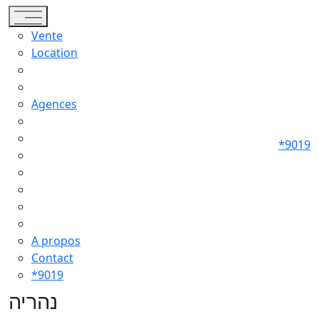
Toggle navigation
Vente
Location
Agences
*9019
A propos
Contact
*9019
נהריה