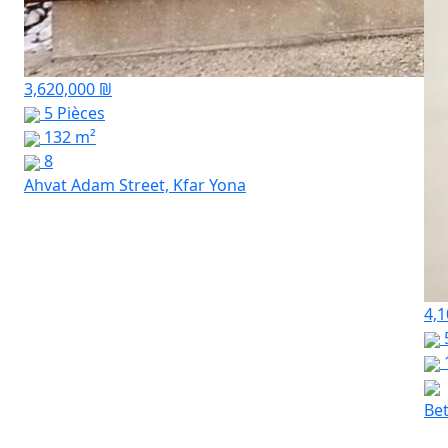
3,620,000 ₪
5 Pièces
132 m²
8
Ahvat Adam Street, Kfar Yona
4,1
Bet