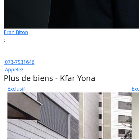
Eran Biton
:
073-7531646
Appelez
Plus de biens - Kfar Yona
Exclusif
Exc