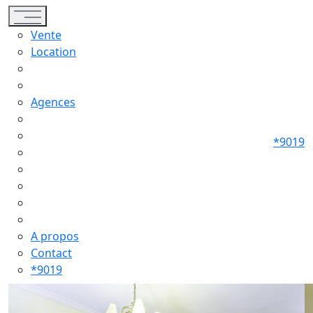
Toggle navigation
Vente
Location
Agences
*9019
A propos
Contact
*9019