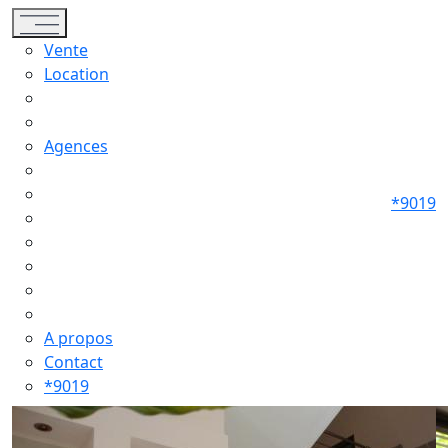
Toggle navigation
Vente
Location
Agences
*9019
A propos
Contact
*9019