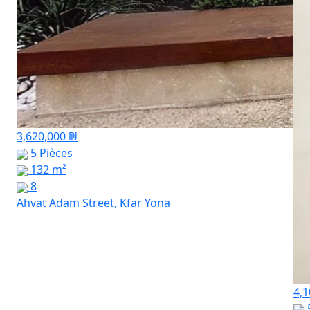
3,620,000 ₪
5 Pièces
132 m²
8
Ahvat Adam Street, Kfar Yona
4,1