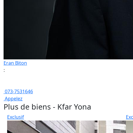
Eran Biton
:
073-7531646
Appelez
Plus de biens - Kfar Yona
Exclusif
Exc