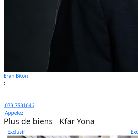
Eran Biton
:
073-7531646
Appelez
Plus de biens - Kfar Yona
Exclusif
Exc