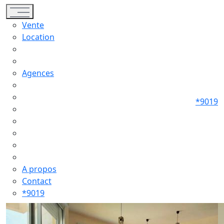
Toggle navigation
Vente
Location
Agences
*9019
A propos
Contact
*9019