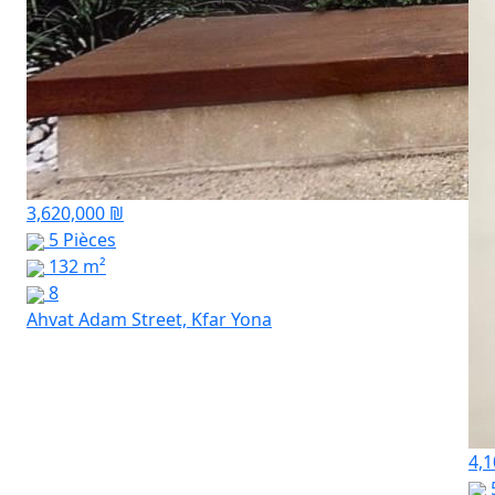
3,620,000 ₪
5 Pièces
132 m²
8
Ahvat Adam Street, Kfar Yona
4,1