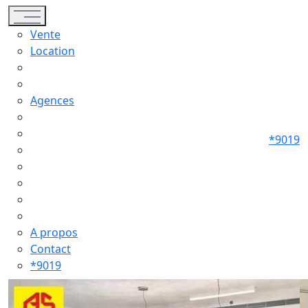
Toggle navigation
Vente
Location
Agences
*9019
A propos
Contact
*9019