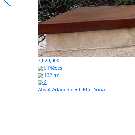
3,620,000 ₪
5 Pièces
132 m²
8
Ahvat Adam Street, Kfar Yona