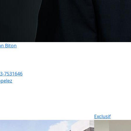
an Biton
3-7531646
pelez
Exclusif