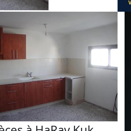
èces à HaRav Kuk