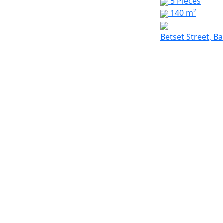
5 Pièces
140 m²
Betset Street, B