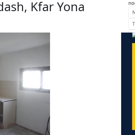
dash, Kfar Yona
no
E
Ap