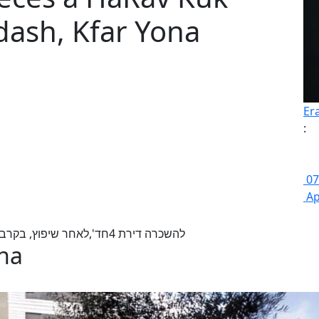
dash, Kfar Yona
Er
:
07
Ap
להשכרה דירת 4חד',לאחר שיפוץ, בקרבת הקניון בתי ספר וגני ילדים במחיר מצוין.פינוי מיידי
ona