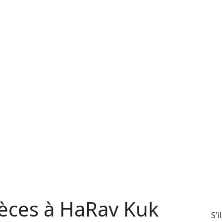
èces à HaRav Kuk
S'