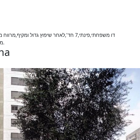
מעולה,בקרבת ביה''ס,נוף פתוח לפרדסים,בטוב טעם.
ona