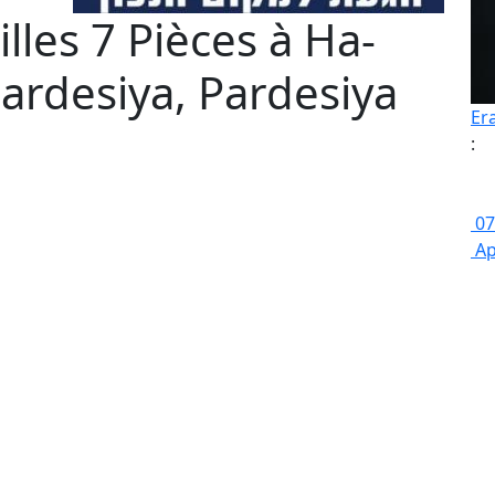
lles 7 Pièces à Ha-
ardesiya, Pardesiya
Er
:
07
Ap