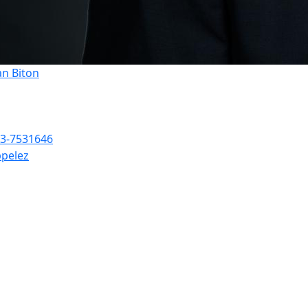
an Biton
3-7531646
pelez