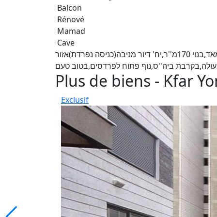
Balcon
Rénové
Mamad
Cave
דו משפחתי,פינתי,7 חד',לאחר שיפוץ גדול ומקיף,מרווח מאד,בנוי 170מ''ר,יח' דיור מניבה(כניסה נפרדת)אזור
Plus de biens - Kfar Y
Exclusif