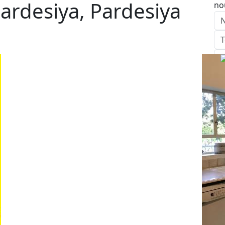
ardesiya, Pardesiya
no
E