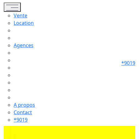
Toggle navigation
Vente
Location
Agences
*9019
A propos
Contact
*9019