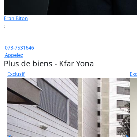
Eran Biton
:
073-7531646
Appelez
Plus de biens - Kfar Yona
Exclusif
Exc