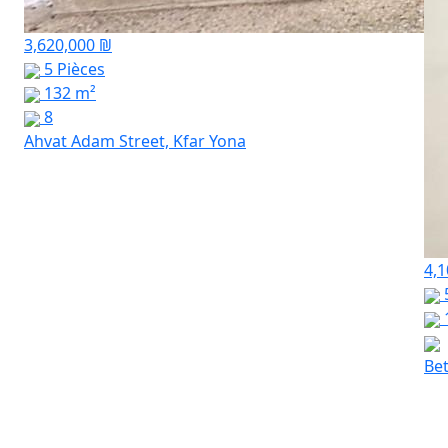
3,620,000 ₪
5 Pièces
132 m²
8
Ahvat Adam Street, Kfar Yona
4,1
Bet