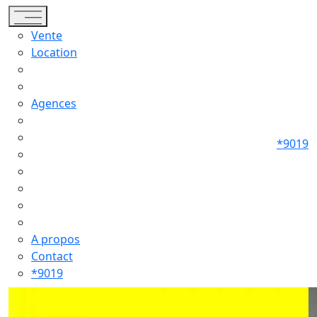
Toggle navigation
Vente
Location
Agences
*9019
A propos
Contact
*9019