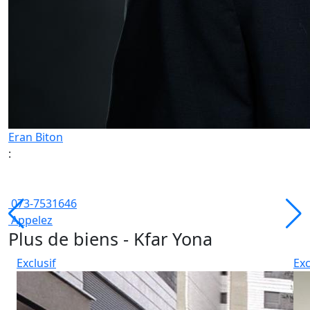
Eran Biton
:
073-7531646
Appelez
Plus de biens - Kfar Yona
Exclusif
Exc