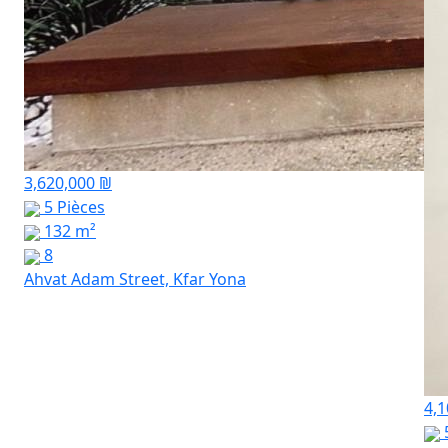
3,620,000 ₪
5 Pièces
132 m²
8
Ahvat Adam Street, Kfar Yona
4,1