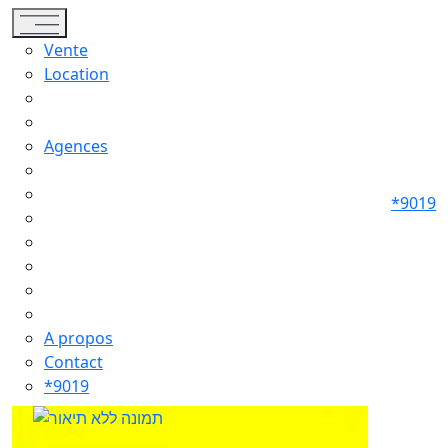
Toggle navigation
Vente
Location
Agences
*9019
A propos
Contact
*9019