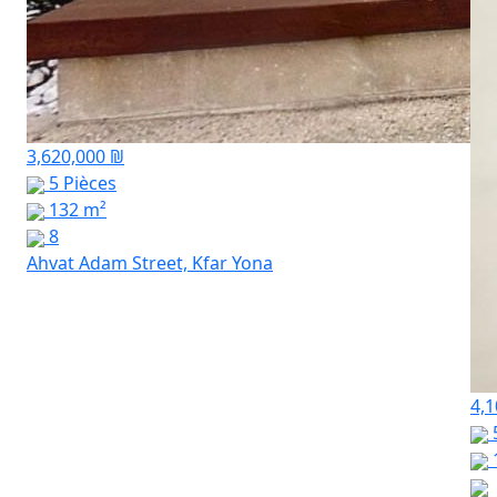
3,620,000 ₪
5 Pièces
132 m²
8
Ahvat Adam Street, Kfar Yona
4,1