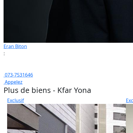
Eran Biton
:
073-7531646
Appelez
Plus de biens - Kfar Yona
Exclusif
Exc