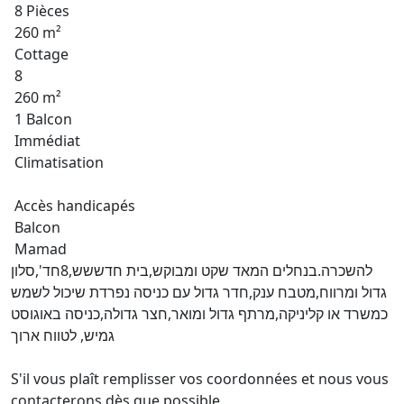
8 Pièces
260 m²
Cottage
8
260 m²
1 Balcon
Immédiat
Climatisation
Accès handicapés
Balcon
Mamad
להשכרה.בנחלים המאד שקט ומבוקש,בית חדששש,8חד',סלון
גדול ומרווח,מטבח ענק,חדר גדול עם כניסה נפרדת שיכול לשמש
כמשרד או קליניקה,מרתף גדול ומואר,חצר גדולה,כניסה באוגוסט
גמיש, לטווח ארוך
S'il vous plaît remplisser vos coordonnées et nous vous
contacterons dès que possible