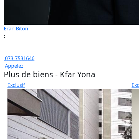
Eran Biton
:
073-7531646
Appelez
Plus de biens - Kfar Yona
Exclusif
Exc