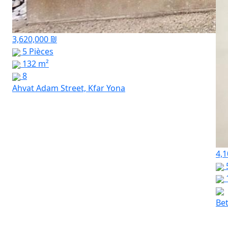
3,620,000 ₪
5 Pièces
132 m²
8
Ahvat Adam Street, Kfar Yona
4,1
Bet