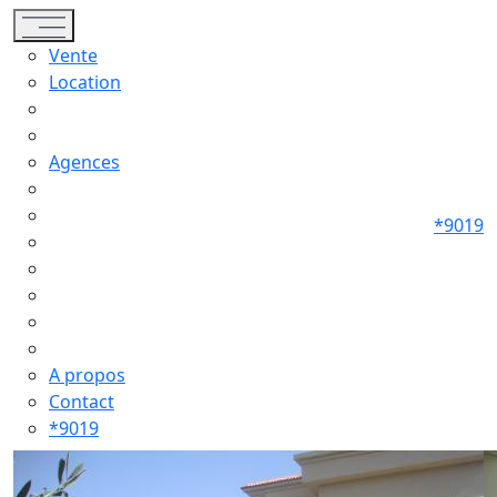
Toggle navigation
Vente
Location
Agences
*9019
A propos
Contact
*9019