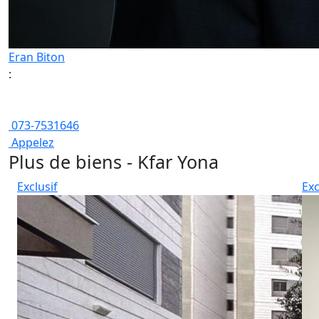
Eran Biton
:
073-7531646
Appelez
Plus de biens - Kfar Yona
Exclusif
Exc