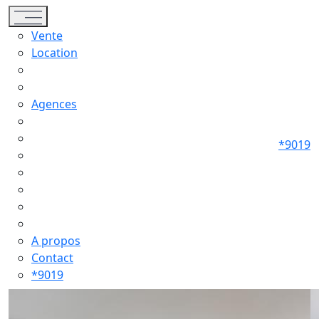
Toggle navigation
Vente
Location
Agences
*9019
A propos
Contact
*9019