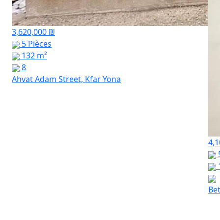
3,620,000 ₪
5 Pièces
132 m²
8
Ahvat Adam Street, Kfar Yona
4,1
Bet