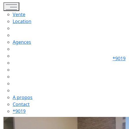
Toggle navigation
Vente
Location
Agences
*9019
A propos
Contact
*9019