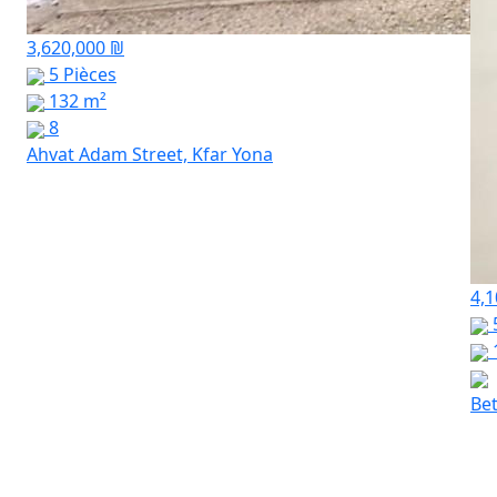
3,620,000 ₪
5 Pièces
132 m²
8
Ahvat Adam Street, Kfar Yona
4,1
Bet