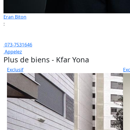
Eran Biton
:
073-7531646
Appelez
Plus de biens - Kfar Yona
Exclusif
Exc