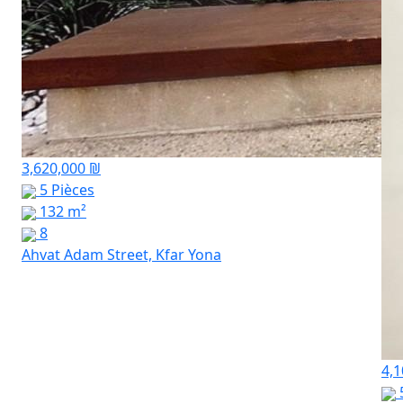
3,620,000 ₪
5 Pièces
132 m²
8
Ahvat Adam Street, Kfar Yona
4,1