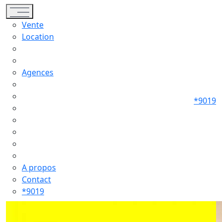
Toggle navigation
Vente
Location
Agences
*9019
A propos
Contact
*9019