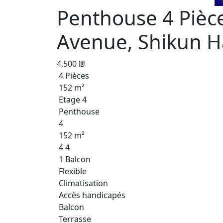
Penthouse 4 Piè
Avenue, Shikun H
4,500 ₪
4 Pièces
152 m²
Etage 4
Penthouse
4
152 m²
4 4
1 Balcon
Flexible
Climatisation
Accès handicapés
Balcon
Terrasse