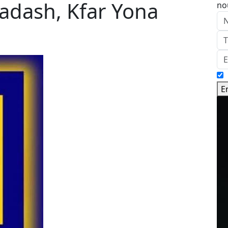
adash, Kfar Yona
no
E