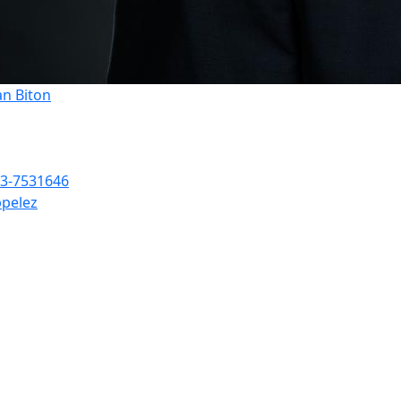
an Biton
3-7531646
pelez