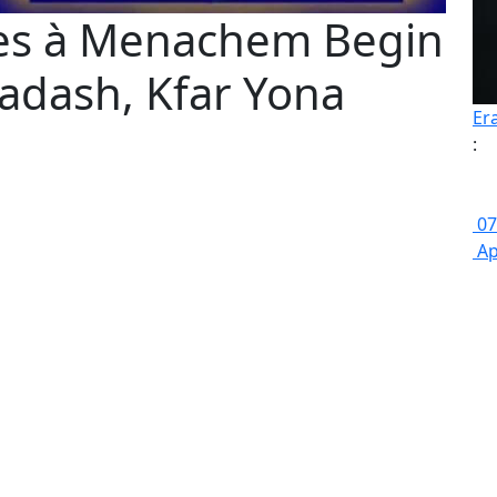
ces à Menachem Begin
adash, Kfar Yona
Er
:
07
Ap