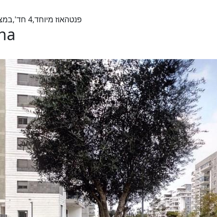
פנטהאוז מיוחד,4 חד',במצב מצויין,אזור מבוקש,מחיר מעולה,לטווח ארוך,מיידי
ona