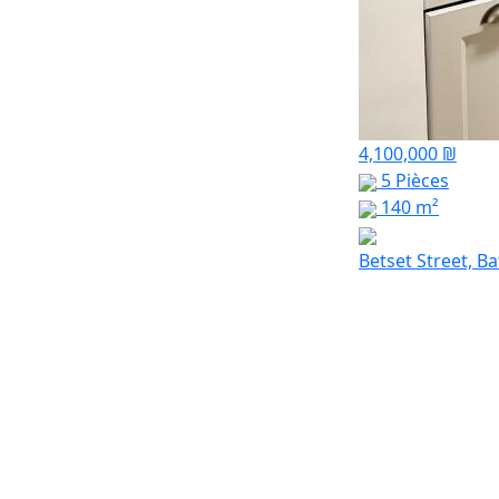
4,100,000 ₪
5 Pièces
140 m²
Betset Street, B