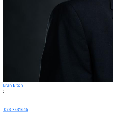
Eran Biton
:
073-7531646