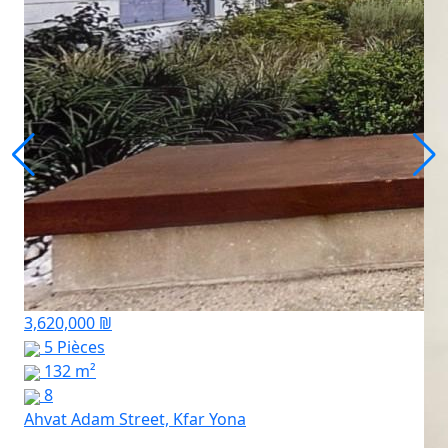
3,620,000 ₪
5 Pièces
132 m²
8
Ahvat Adam Street, Kfar Yona