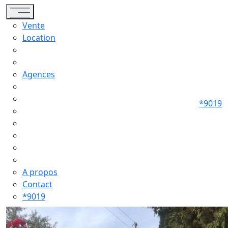
Toggle navigation
Vente
Location
Agences
*9019
A propos
Contact
*9019