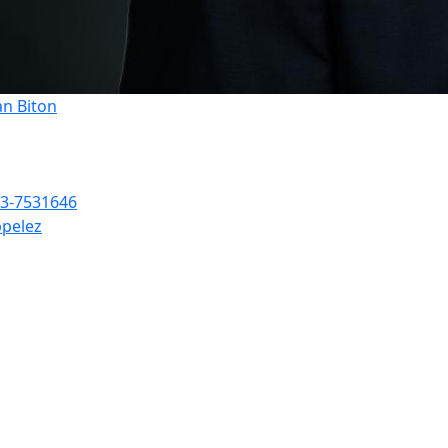
an Biton
3-7531646
pelez