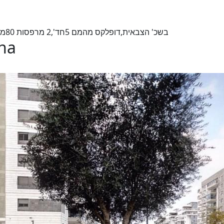
בשכ' הצבאית,דופלקס מהמם 5חד',2 מרפסות 80מ''ר,מטופח ומתוחזק הייטב,אזור מעולה ומאד מבוקש
ona