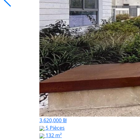
3,620,000 ₪
5 Pièces
132 m²