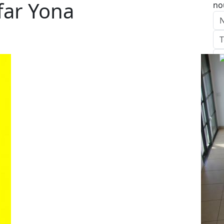
far Yona
no
E