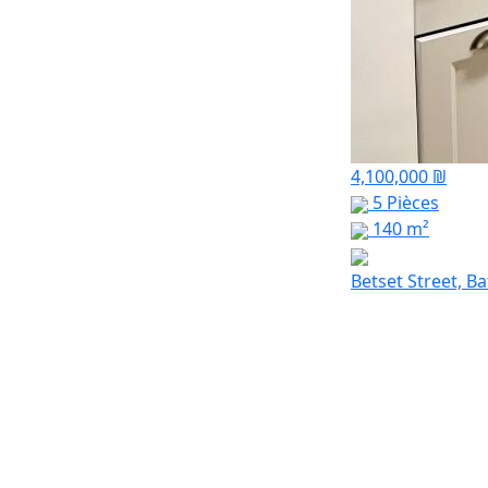
4,100,000 ₪
5 Pièces
140 m²
Betset Street, B