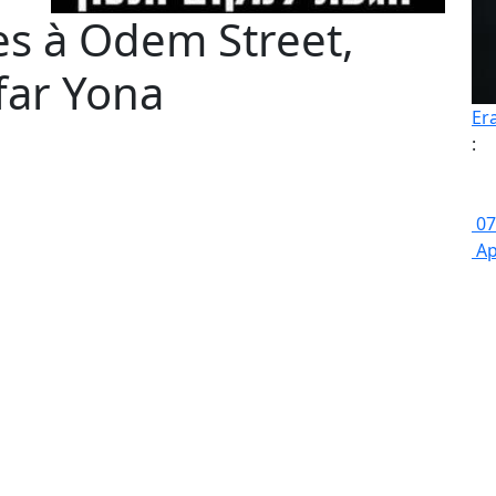
es à Odem Street,
far Yona
Er
:
07
Ap