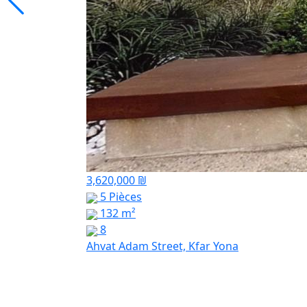
3,620,000 ₪
5 Pièces
132 m²
8
Ahvat Adam Street, Kfar Yona