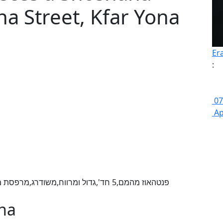
na Street, Kfar Yona
Er
:
07
Ap
ona