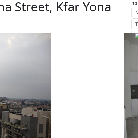
na Street, Kfar Yona
no
E