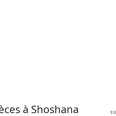
èces à Shoshana
S'