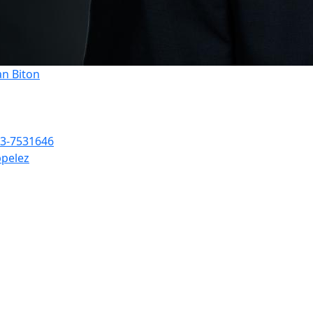
an Biton
3-7531646
pelez