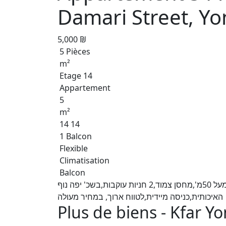
Damari Street, Yo
5,000 ₪
5 Pièces
m²
Etage 14
Appartement
5
m²
14 14
1 Balcon
Flexible
Climatisation
Balcon
פנטהאוז מהמם,5 חד',גדול ומרווח,משודרג,מרפסת מעל 50מ',מחסן צמוד,2 חניות עוקבות,בשכ' יפה נוף
האיכותית,כניסה מיידית,לטווח ארוך, במחיר מעולה
Plus de biens - Kfar Y