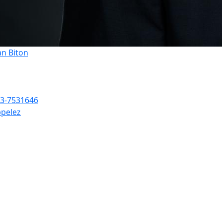
an Biton
3-7531646
pelez