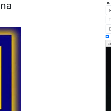
ona
no
E