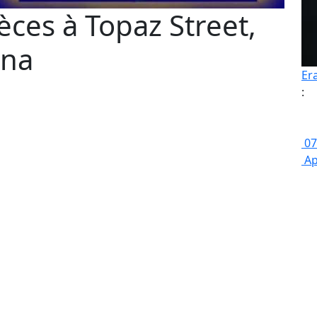
ces à Topaz Street,
ona
Er
:
07
Ap