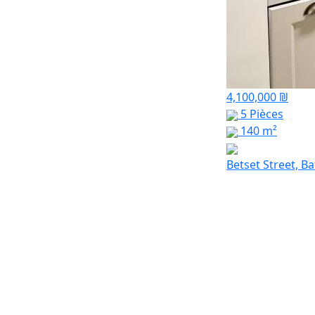
4,100,000 ₪
5 Pièces
140 m²
Betset Street, B