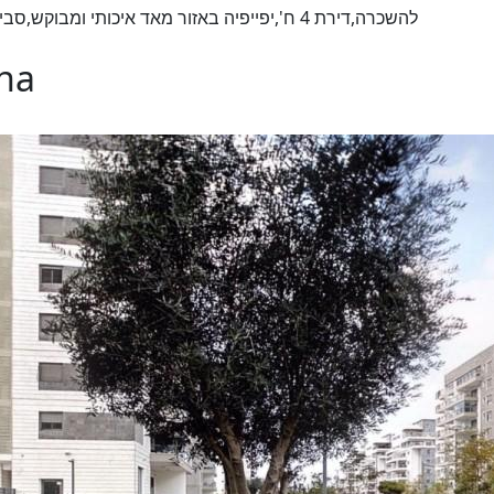
להשכרה,דירת 4 ח',יפייפיה באזור מאד איכותי ו!!
ona