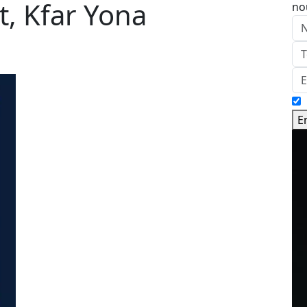
t, Kfar Yona
no
E