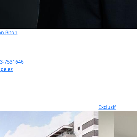
an Biton
3-7531646
pelez
Exclusif