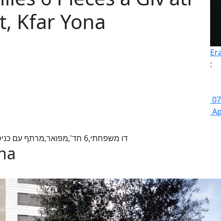
t, Kfar Yona
Er
:
07
Ap
דו משפחתי,6 חד',מפואר,מרתף עם כניסה נפרדת,בן 4 שנים,יח' סולארית מניבה,פינוי גמיש
ona