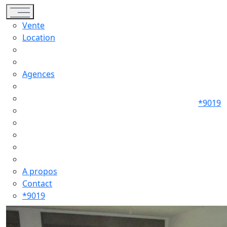
Toggle navigation
Vente
Location
Agences
*9019
A propos
Contact
*9019