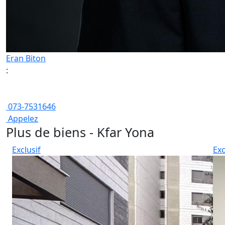
Eran Biton
:
073-7531646
Appelez
Plus de biens - Kfar Yona
Exclusif
Exc