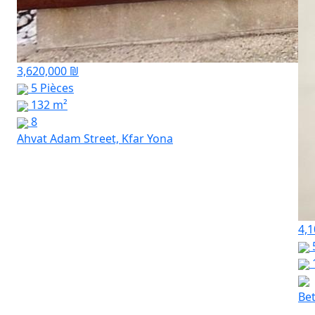
3,620,000 ₪
5 Pièces
132 m²
8
Ahvat Adam Street, Kfar Yona
4,1
Bet