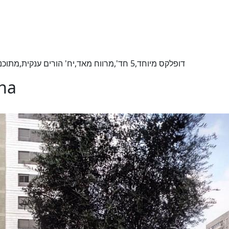
דופלקס מיוחד,5 חד',מרווח מאד,יח' הורים ענקית,מתוכנן אדרכלית,מושקע בטוב טעם,אזור מעולה,פנוי גמיש
ona