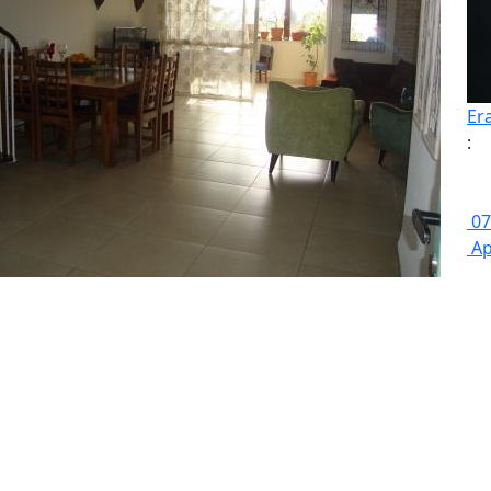
Er
:
07
Ap