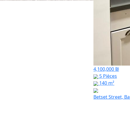
4,100,000 ₪
5 Pièces
140 m²
Betset Street, B