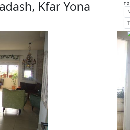
adash, Kfar Yona
no
E