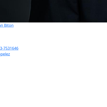
an Biton
3-7531646
pelez