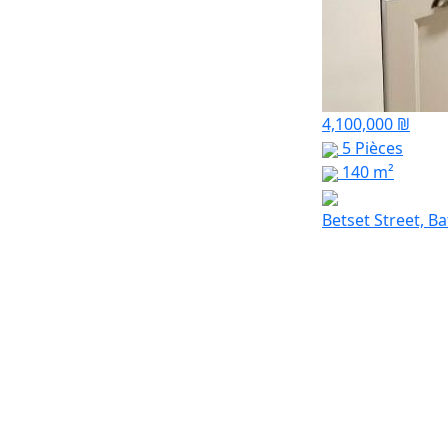
4,100,000 ₪
5 Pièces
140 m²
Betset Street, B