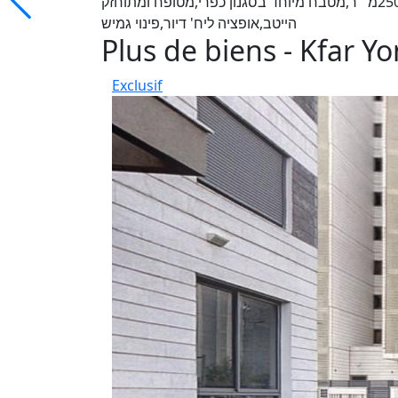
באזור המערבי המבוקש,6 חד',בנוי 180מ''ר,מגרש250מ'''ר,מטבח מיוחד בסגנון כפרי,מטופח ומתוחזק
הייטב,אופציה ליח' דיור,פינוי גמיש
Plus de biens - Kfar Y
Exclusif