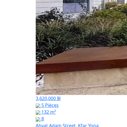
3,620,000 ₪
5 Pièces
132 m²
8
Ahvat Adam Street, Kfar Yona