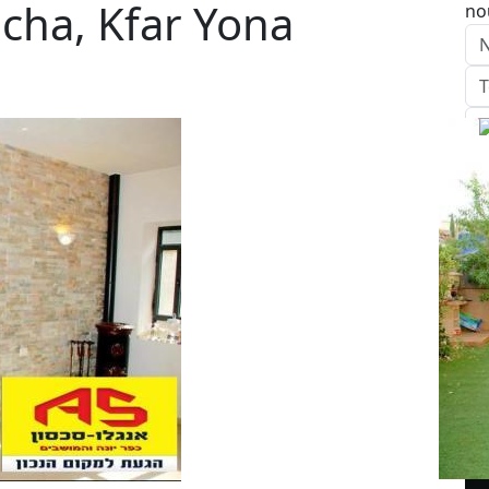
echa, Kfar Yona
no
E