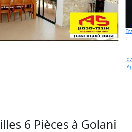
Er
:
07
Ap
lles 6 Pièces à Golani