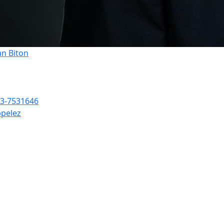
an Biton
3-7531646
pelez