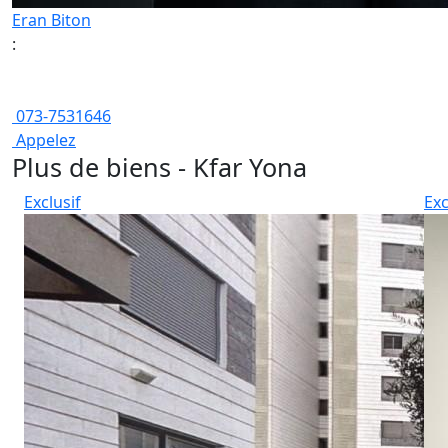
Eran Biton
:
073-7531646
Appelez
Plus de biens - Kfar Yona
Exclusif
Exc