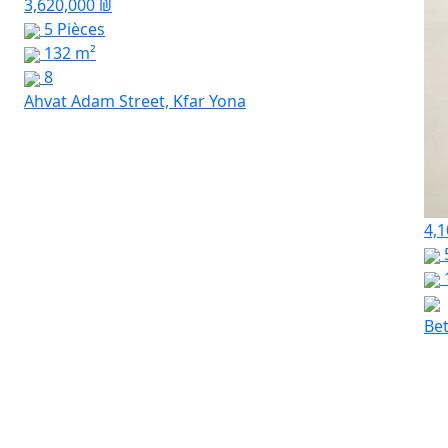
3,620,000 ₪
5 Pièces
132 m²
8
Ahvat Adam Street, Kfar Yona
4,1
Bet