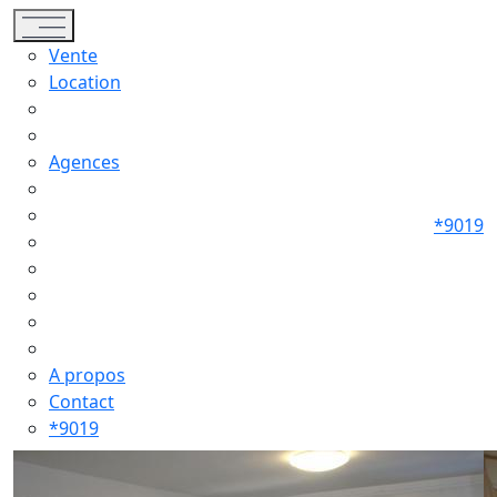
Toggle navigation
Vente
Location
Agences
*9019
A propos
Contact
*9019