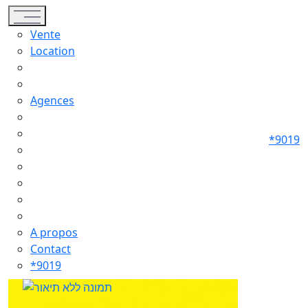
Toggle navigation
Vente
Location
Agences
*9019
A propos
Contact
*9019