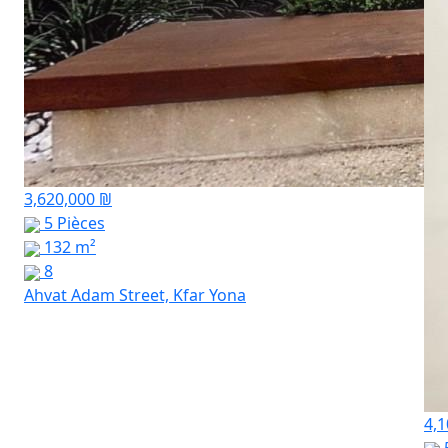
3,620,000 ₪
5 Pièces
132 m²
8
Ahvat Adam Street, Kfar Yona
4,1