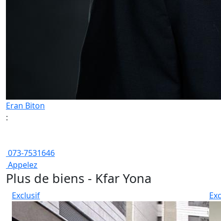
Eran Biton
:
073-7531646
Appelez
Plus de biens - Kfar Yona
Exclusif
Exc