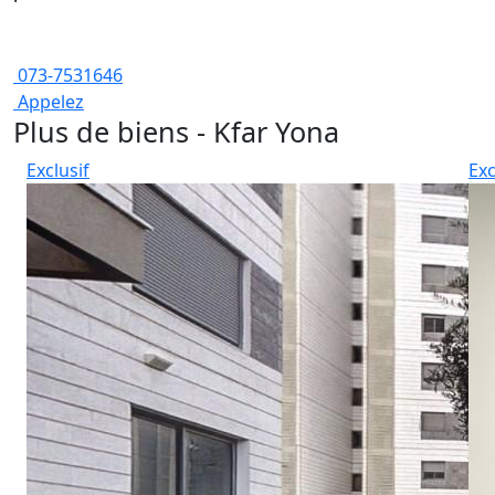
073-7531646
Appelez
Plus de biens - Kfar Yona
Exclusif
Exc