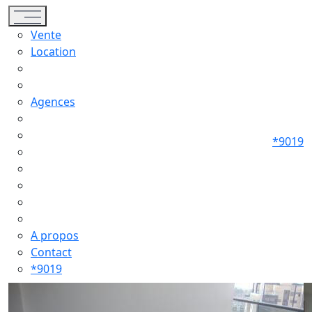
Toggle navigation
Vente
Location
Agences
*9019
A propos
Contact
*9019