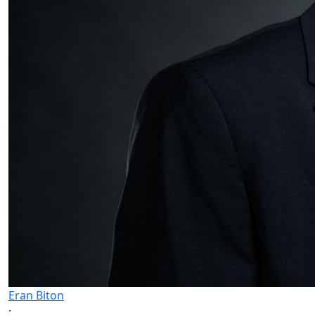
Eran Biton
: