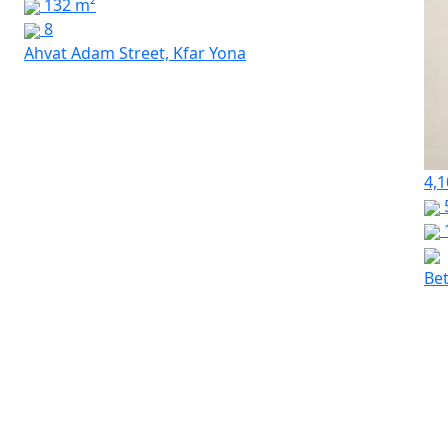
132 m²
8
Ahvat Adam Street, Kfar Yona
4,1
Bet