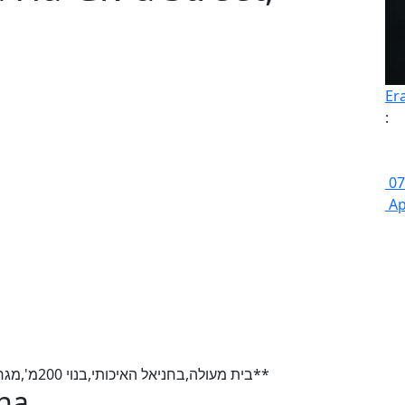
Er
:
07
Ap
בית מעולה,בחניאל האיכותי,בנוי 200מ',מגרש 509מ',פסטורלי ושקט,פינוי גמיש***ירידת מחיר**
ona