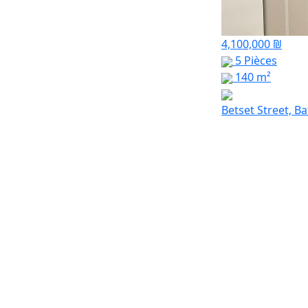
4,100,000 ₪
5 Pièces
140 m²
Betset Street, B