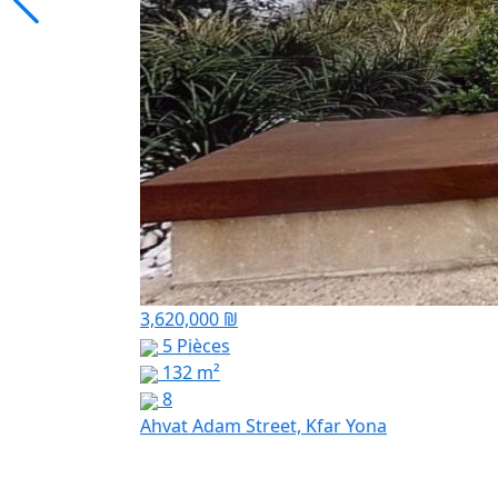
3,620,000 ₪
5 Pièces
132 m²
8
Ahvat Adam Street, Kfar Yona