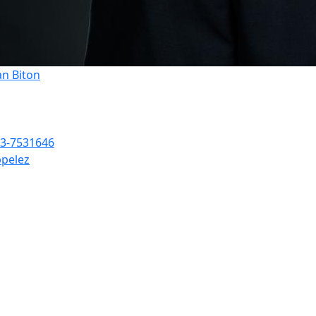
an Biton
3-7531646
pelez