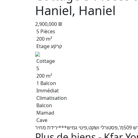
Haniel, Haniel
2,900,000 ₪
5 Pièces
200 m²
Etage קרקע
Cottage
5
200 m²
1 Balcon
Immédiat
Climatisation
Balcon
Mamad
Cave
Plus de biens - Kfar Y