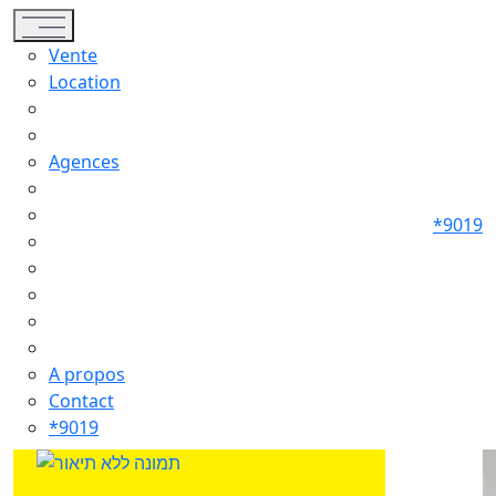
Toggle navigation
Vente
Location
Agences
*9019
A propos
Contact
*9019