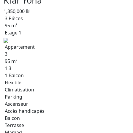
Kfar Yona
1,350,000 ₪
3 Pièces
95 m²
Etage 1
Appartement
3
95 m²
1 3
1 Balcon
Flexible
Climatisation
Parking
Ascenseur
Accès handicapés
Balcon
Terrasse
Mamad