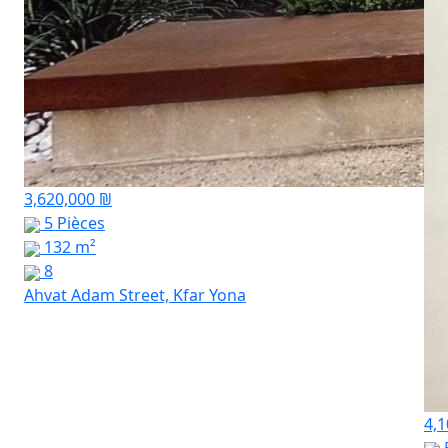
3,620,000 ₪
5 Pièces
132 m²
8
Ahvat Adam Street, Kfar Yona
4,1