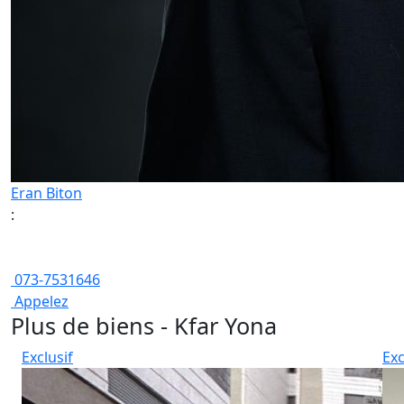
Eran Biton
:
073-7531646
Appelez
Plus de biens - Kfar Yona
Exclusif
Exc