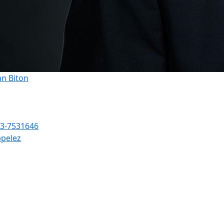
an Biton
3-7531646
pelez