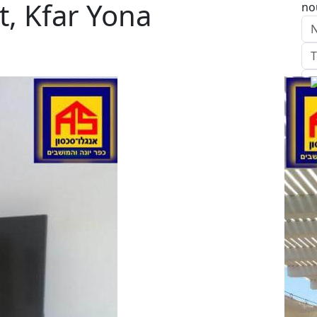
t, Kfar Yona
no
E
Ap