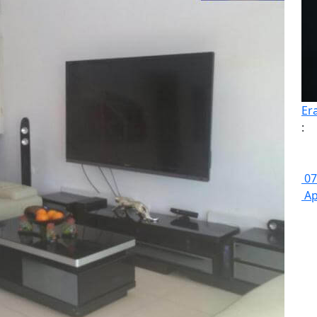
Er
:
07
Ap