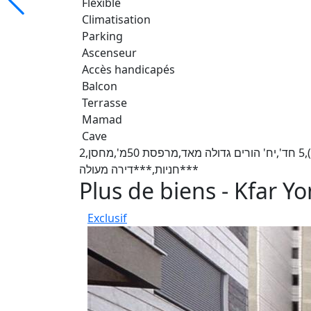
Flexible
Climatisation
Parking
Ascenseur
Accès handicapés
Balcon
Terrasse
Mamad
Cave
ביפה נוף,פנטהאוז/לופט משודרג (גובה תקרה 6מ'),5 חד',יח' הורים גדולה מאד,מרפסת 50מ',מחסן,2
חניות,***דירה מעולה***
Plus de biens - Kfar Y
Exclusif