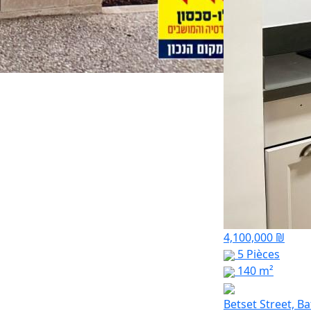
4,100,000 ₪
5 Pièces
140 m²
Betset Street, B