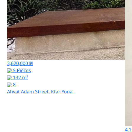
3,620,000 ₪
5 Pièces
132 m²
8
Ahvat Adam Street, Kfar Yona
4,1