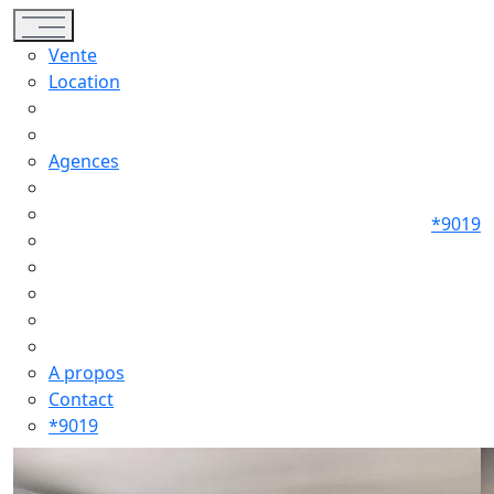
Toggle navigation
Vente
Location
Agences
*9019
A propos
Contact
*9019