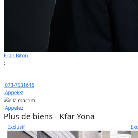
Eran Biton
:
073-7531646
Appelez
Appelez
Plus de biens - Kfar Yona
Exclusif
Exc