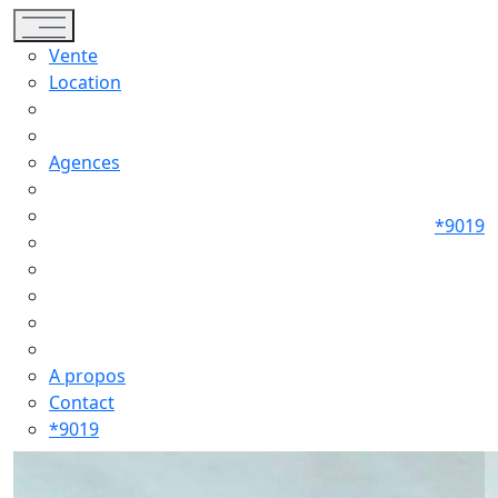
Toggle navigation
Vente
Location
Agences
*9019
A propos
Contact
*9019