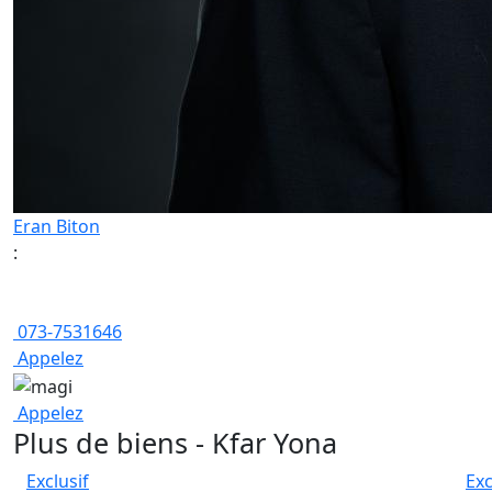
Eran Biton
:
073-7531646
Appelez
Appelez
Plus de biens - Kfar Yona
Exclusif
Exc