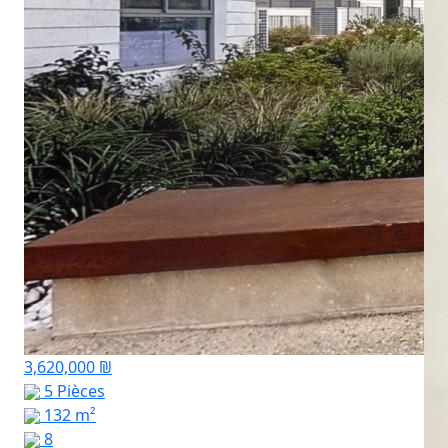
3,620,000 ₪
5 Pièces
132 m²
8