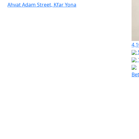
Ahvat Adam Street, Kfar Yona
4,1
Bet