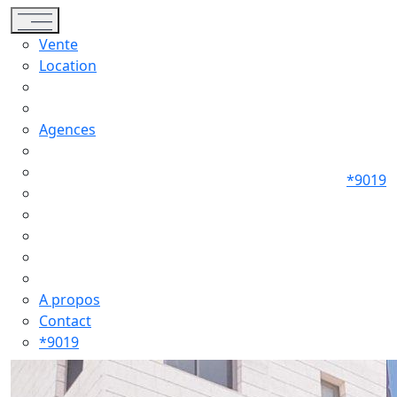
Toggle navigation
Vente
Location
Agences
*9019
A propos
Contact
*9019