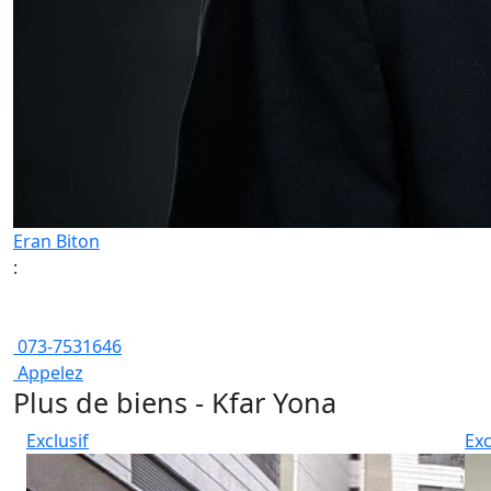
Eran Biton
:
073-7531646
Appelez
Plus de biens - Kfar Yona
Exclusif
Exc