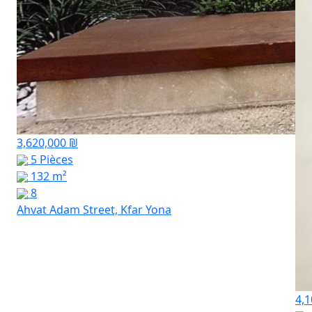
3,620,000 ₪
5 Pièces
132 m²
8
Ahvat Adam Street, Kfar Yona
4,1