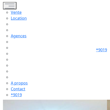
Toggle navigation
Vente
Location
Agences
*9019
A propos
Contact
*9019