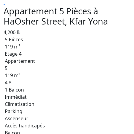
Appartement 5 Pièces à
HaOsher Street, Kfar Yona
4,200 ₪
5 Pièces
119 m²
Etage 4
Appartement
5
119 m²
4 8
1 Balcon
Immédiat
Climatisation
Parking
Ascenseur
Accès handicapés
Balcon