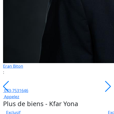
Eran Biton
:
073-7531646
Appelez
Plus de biens - Kfar Yona
Exclusif
Exc