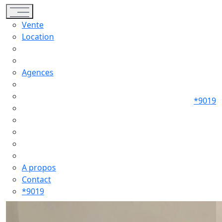
Toggle navigation
Vente
Location
Agences
*9019
A propos
Contact
*9019