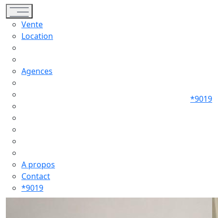
Toggle navigation
Vente
Location
Agences
*9019
A propos
Contact
*9019