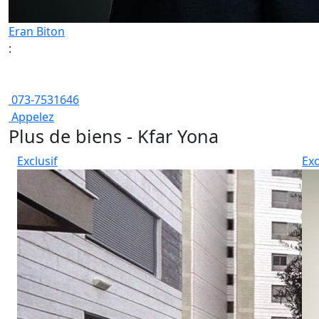
Eran Biton
:
073-7531646
Appelez
Plus de biens - Kfar Yona
Exclusif
Exc