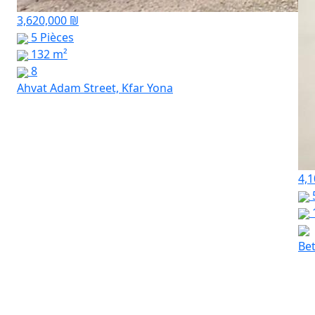
3,620,000 ₪
5 Pièces
132 m²
8
Ahvat Adam Street, Kfar Yona
4,1
Bet