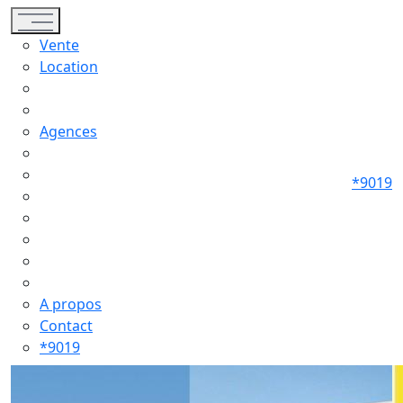
Toggle navigation
Vente
Location
Agences
*9019
A propos
Contact
*9019