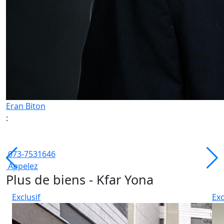
Eran Biton
:
073-7531646
Appelez
Plus de biens - Kfar Yona
Exclusif
Exc