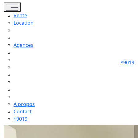
Toggle navigation
Vente
Location
Agences
*9019
A propos
Contact
*9019