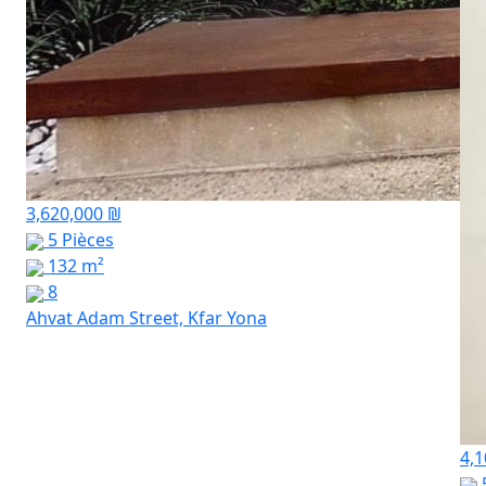
3,620,000 ₪
5 Pièces
132 m²
8
Ahvat Adam Street, Kfar Yona
4,1