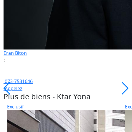
Eran Biton
:
073-7531646
Appelez
Plus de biens - Kfar Yona
Exclusif
Exc