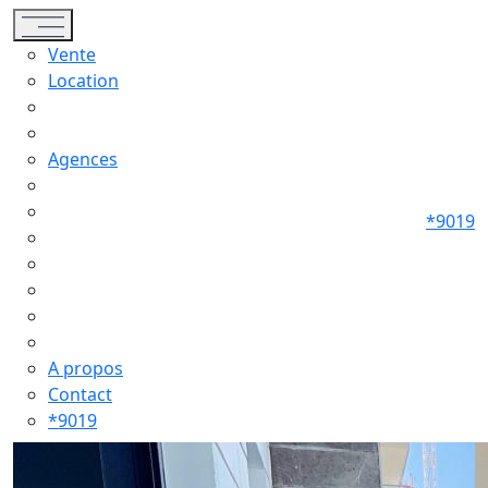
Toggle navigation
Vente
Location
Agences
*9019
A propos
Contact
*9019