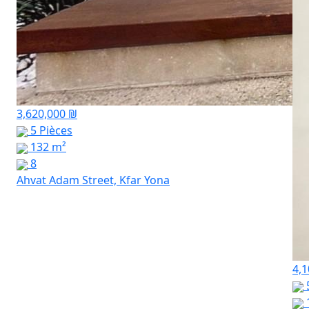
3,620,000 ₪
5 Pièces
132 m²
8
Ahvat Adam Street, Kfar Yona
4,1