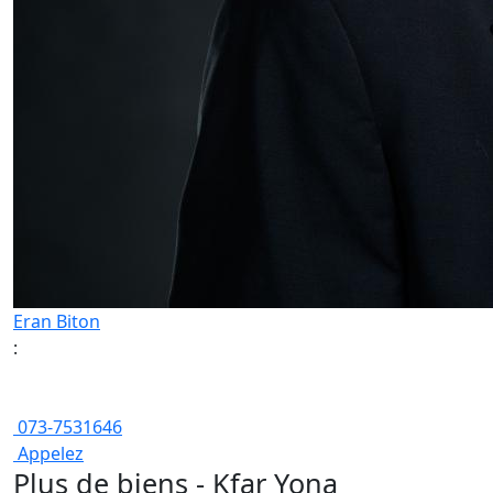
Eran Biton
:
073-7531646
Appelez
Plus de biens - Kfar Yona