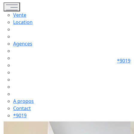
Toggle navigation
Vente
Location
Agences
*9019
A propos
Contact
*9019