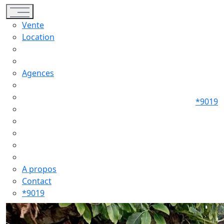
Toggle navigation
Vente
Location
Agences
*9019
A propos
Contact
*9019