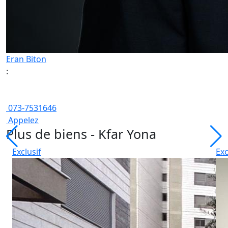
Eran Biton
:
073-7531646
Appelez
Plus de biens - Kfar Yona
Exclusif
Exc