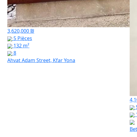
3,620,000 ₪
5 Pièces
132 m²
8
Ahvat Adam Street, Kfar Yona
4,1
Bet