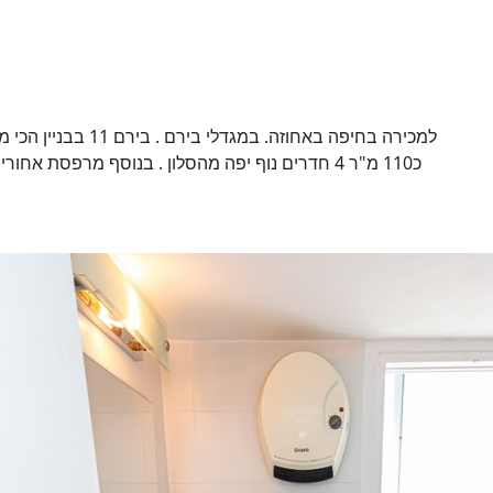
כ110 מ"ר 4 חדרים נוף יפה מהסלון . בנוסף מרפסת אחורית נגישות מלאה ,הדירה לשיפוץ ולכניסה מידית חניה