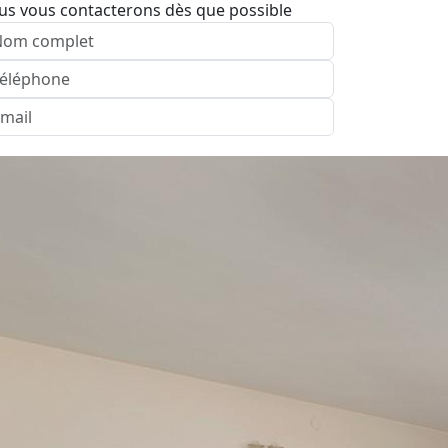
us vous contacterons dès que possible
nvoyer
Agence: חיפה
pelez