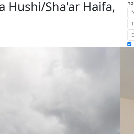
a Hushi/Sha'ar Haifa,
no
E
Ap