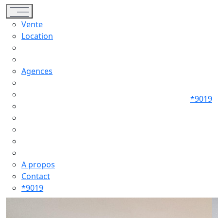
Toggle navigation
Vente
Location
Agences
*9019
A propos
Contact
*9019