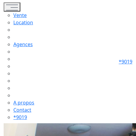
Toggle navigation
Vente
Location
Agences
*9019
A propos
Contact
*9019