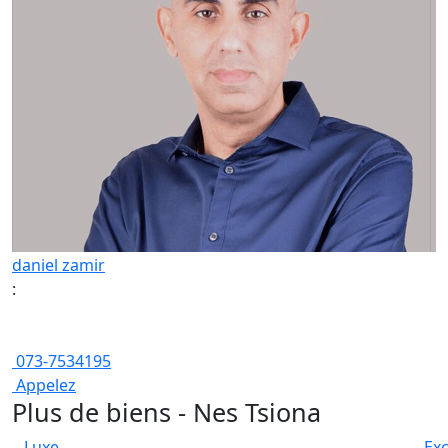
daniel zamir
:
073-7534195
Appelez
Plus de biens - Nes Tsiona
Luxe
Exc