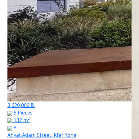
3,620,000 ₪
5 Pièces
132 m²
8
Ahvat Adam Street, Kfar Yona