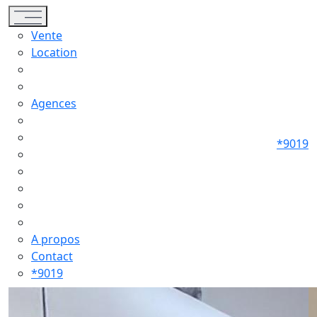
Toggle navigation
Vente
Location
Agences
*9019
A propos
Contact
*9019