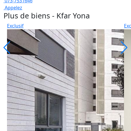
073-7531646
Appelez
Plus de biens - Kfar Yona
Exclusif
Exc