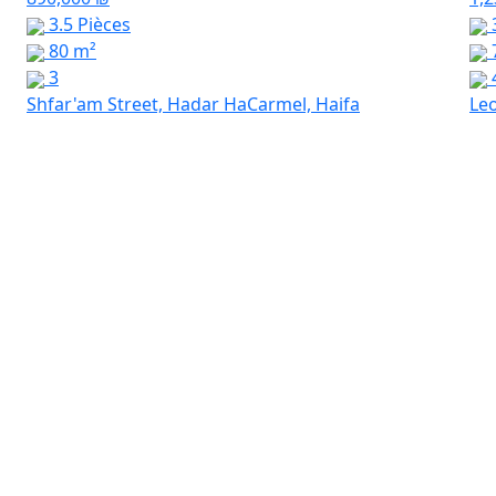
3.5 Pièces
3
80 m²
3
Shfar'am Street, Hadar HaCarmel, Haifa
Leo