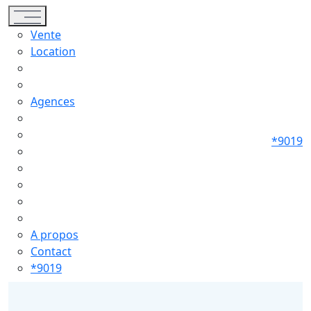
Toggle navigation
Vente
Location
Agences
*9019
A propos
Contact
*9019