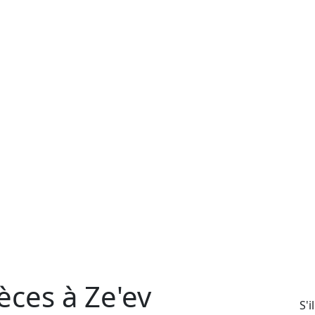
ces à Ze'ev
S'