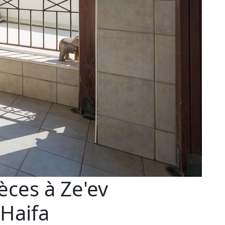
ces à Ze'ev
 Haifa