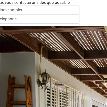
us vous contacterons dès que possible
nvoyer
Agence: חיפה
pelez