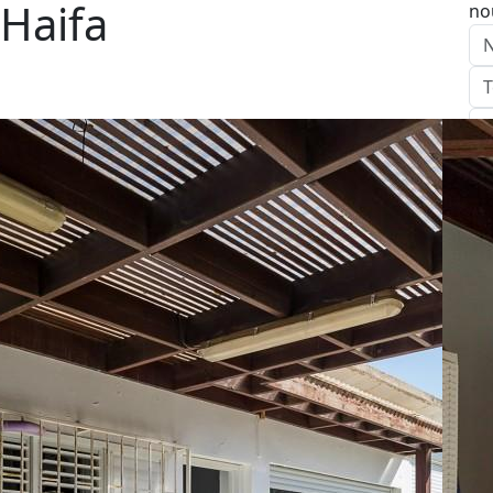
 Haifa
no
E
Ap