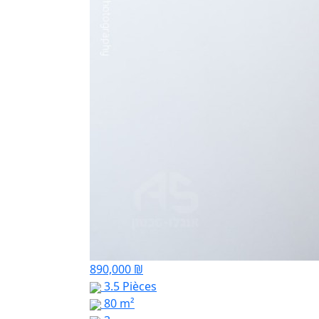
890,000 ₪
3.5 Pièces
80 m²