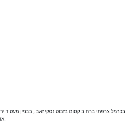
בכרמל צרפתי ברחוב קסום בזבוטינסקי זאב , בבניין מעט דייר
אופי שווה לראות. נכס ייחודי . נוף ים והרבה ירוק סביב.